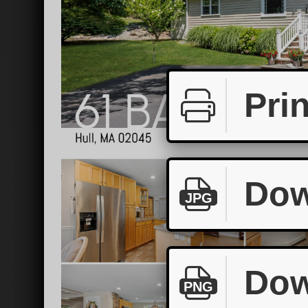
Prin
Dow
JPG
Dow
PNG