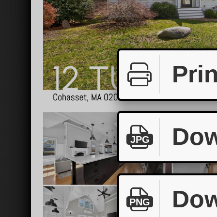
Prin
Dow
JPG
Dow
PNG